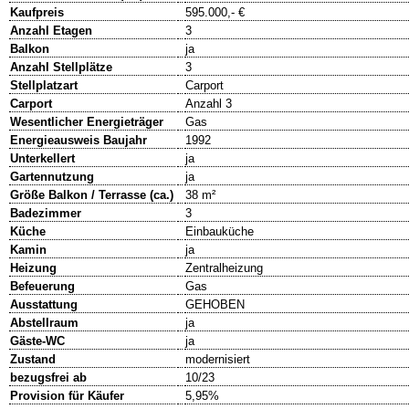
Kaufpreis
595.000,- €
Anzahl Etagen
3
Balkon
ja
Anzahl Stellplätze
3
Stellplatzart
Carport
Carport
Anzahl 3
Wesentlicher Energieträger
Gas
Energieausweis Baujahr
1992
Unterkellert
ja
Gartennutzung
ja
Größe Balkon / Terrasse (ca.)
38 m²
Badezimmer
3
Küche
Einbauküche
Kamin
ja
Heizung
Zentralheizung
Befeuerung
Gas
Ausstattung
GEHOBEN
Abstellraum
ja
Gäste-WC
ja
Zustand
modernisiert
bezugsfrei ab
10/23
Provision für Käufer
5,95%