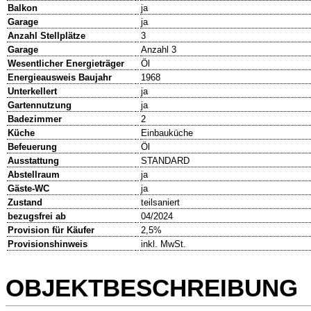
Balkon
ja
Garage
ja
Anzahl Stellplätze
3
Garage
Anzahl 3
Wesentlicher Energieträger
Öl
Energieausweis Baujahr
1968
Unterkellert
ja
Gartennutzung
ja
Badezimmer
2
Küche
Einbauküche
Befeuerung
Öl
Ausstattung
STANDARD
Abstellraum
ja
Gäste-WC
ja
Zustand
teilsaniert
bezugsfrei ab
04/2024
Provision für Käufer
2,5%
Provisionshinweis
inkl. MwSt.
OBJEKTBESCHREIBUNG