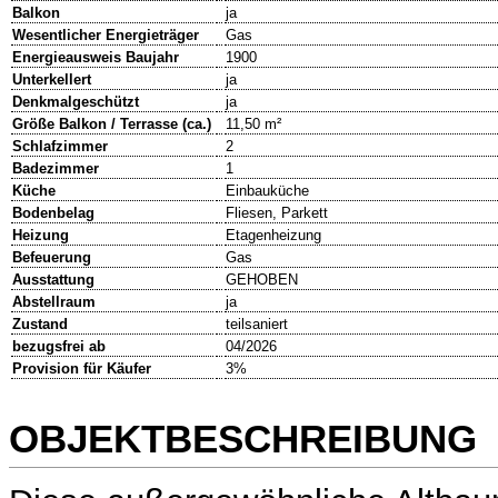
Balkon
ja
Wesentlicher Energieträger
Gas
Energieausweis Baujahr
1900
Unterkellert
ja
Denkmalgeschützt
ja
Größe Balkon / Terrasse (ca.)
11,50 m²
Schlafzimmer
2
Badezimmer
1
Küche
Einbauküche
Bodenbelag
Fliesen, Parkett
Heizung
Etagenheizung
Befeuerung
Gas
Ausstattung
GEHOBEN
Abstellraum
ja
Zustand
teilsaniert
bezugsfrei ab
04/2026
Provision für Käufer
3%
OBJEKTBESCHREIBUNG