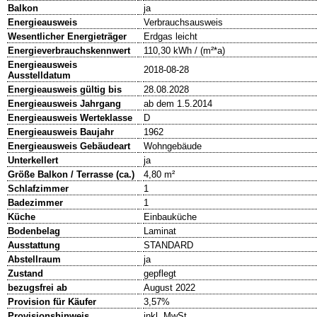
Balkon
ja
Energieausweis
Verbrauchsausweis
Wesentlicher Energieträger
Erdgas leicht
Energieverbrauchskennwert
110,30 kWh / (m²*a)
Energieausweis
2018-08-28
Ausstelldatum
Energieausweis gültig bis
28.08.2028
Energieausweis Jahrgang
ab dem 1.5.2014
Energieausweis Werteklasse
D
Energieausweis Baujahr
1962
Energieausweis Gebäudeart
Wohngebäude
Unterkellert
ja
Größe Balkon / Terrasse (ca.)
4,80 m²
Schlafzimmer
1
Badezimmer
1
Küche
Einbauküche
Bodenbelag
Laminat
Ausstattung
STANDARD
Abstellraum
ja
Zustand
gepflegt
bezugsfrei ab
August 2022
Provision für Käufer
3,57%
Provisionshinweis
inkl. MwSt.