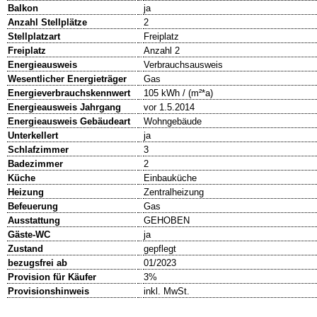
Balkon
ja
Anzahl Stellplätze
2
Stellplatzart
Freiplatz
Freiplatz
Anzahl 2
Energieausweis
Verbrauchsausweis
Wesentlicher Energieträger
Gas
Energieverbrauchskennwert
105 kWh / (m²*a)
Energieausweis Jahrgang
vor 1.5.2014
Energieausweis Gebäudeart
Wohngebäude
Unterkellert
ja
Schlafzimmer
3
Badezimmer
2
Küche
Einbauküche
Heizung
Zentralheizung
Befeuerung
Gas
Ausstattung
GEHOBEN
Gäste-WC
ja
Zustand
gepflegt
bezugsfrei ab
01/2023
Provision für Käufer
3%
Provisionshinweis
inkl. MwSt.