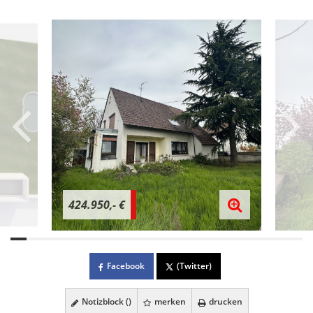
424.950,- €
Facebook
(Twitter)
Notizblock (
)
merken
drucken