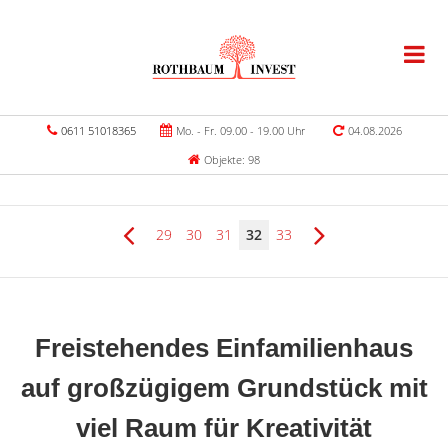
0611 51018365
Mo. - Fr. 09.00 - 19.00 Uhr
04.08.2026
Objekte: 98
29
30
31
32
33
Freistehendes Einfamilienhaus
auf großzügigem Grundstück mit
viel Raum für Kreativität