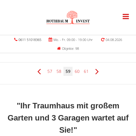
0611 51018365
Mo. - Fr. 09.00 - 19.00 Uhr
04.08.2026
Objekte: 98
57
58
59
60
61
"Ihr Traumhaus mit großem
Garten und 3 Garagen wartet auf
Sie!"