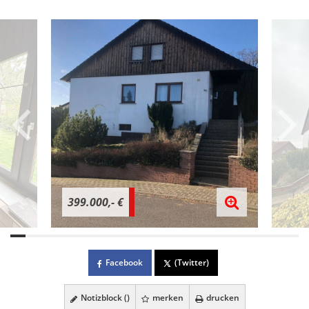
399.000,- €
Facebook
(Twitter)
Notizblock (
)
merken
drucken