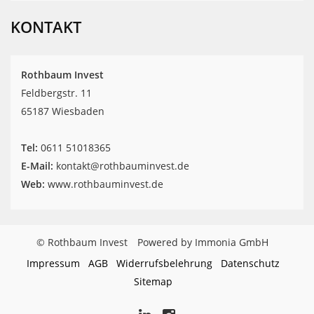
42
Rothbaum
Invest
Bewertungen
KONTAKT
auf
werkenntdenBESTEN.de
Rothbaum Invest
Feldbergstr. 11
65187 Wiesbaden
Tel:
‎0611 51018365
E-Mail:
kontakt@rothbauminvest.de
Web:
www.rothbauminvest.de
© Rothbaum Invest
Powered by Immonia GmbH
Impressum
AGB
Widerrufsbelehrung
Datenschutz
Sitemap