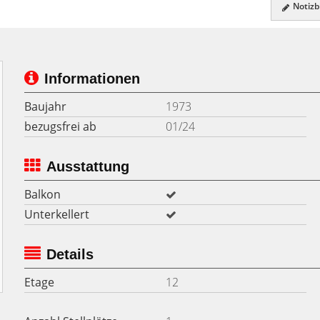
Notizbl
Informationen
Baujahr
1973
bezugsfrei ab
01/24
Ausstattung
Balkon
Unterkellert
Details
Etage
12