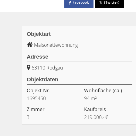
Facebook
(Twitter)
Objektart
Maisonettewohnung
Adresse
63110 Rodgau
Objektdaten
Objekt-Nr.
Wohnfläche
(ca.)
1695450
94 m²
Zimmer
Kaufpreis
3
219.000,- €