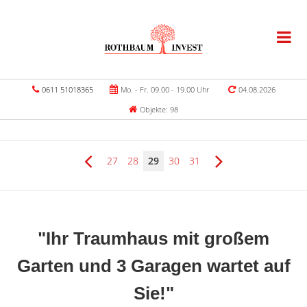
0611 51018365
Mo. - Fr. 09.00 - 19.00 Uhr
04.08.2026
Objekte: 98
27
28
29
30
31
"Ihr Traumhaus mit großem
Garten und 3 Garagen wartet auf
Sie!"