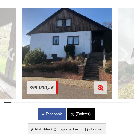
399.000,- €
Facebook
(Twitter)
Notizblock (
)
merken
drucken