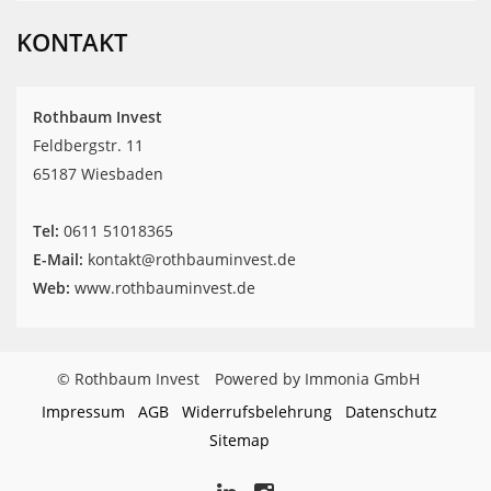
42
Rothbaum
Invest
Bewertungen
KONTAKT
auf
werkenntdenBESTEN.de
Rothbaum Invest
Feldbergstr. 11
65187 Wiesbaden
Tel:
‎0611 51018365
E-Mail:
kontakt@rothbauminvest.de
Web:
www.rothbauminvest.de
© Rothbaum Invest
Powered by Immonia GmbH
Impressum
AGB
Widerrufsbelehrung
Datenschutz
Sitemap