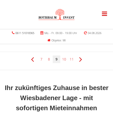
0611 51018365
Mo. - Fr. 09.00 - 19.00 Uhr
04.08.2026
Objekte: 98
7
8
9
10
11
Ihr zukünftiges Zuhause in bester
Wiesbadener Lage - mit
sofortigen Mieteinnahmen