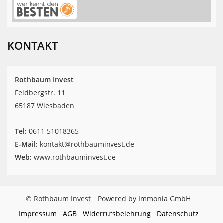
Rothbaum Invest
hat
4.9
von
5
Sternen |
42
Rothbaum
Invest
Bewertungen
KONTAKT
auf
werkenntdenBESTEN.de
Rothbaum Invest
Feldbergstr. 11
65187 Wiesbaden
Tel:
‎0611 51018365
E-Mail:
kontakt@rothbauminvest.de
Web:
www.rothbauminvest.de
© Rothbaum Invest
Powered by Immonia GmbH
Impressum
AGB
Widerrufsbelehrung
Datenschutz