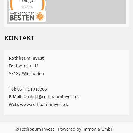
Sehr gut
08/2026
Rothbaum Invest
hat
4.9
von
5
Sternen |
42
Rothbaum
Invest
Bewertungen
KONTAKT
auf
werkenntdenBESTEN.de
Rothbaum Invest
Feldbergstr. 11
65187 Wiesbaden
Tel:
‎0611 51018365
E-Mail:
kontakt@rothbauminvest.de
Web:
www.rothbauminvest.de
© Rothbaum Invest
Powered by Immonia GmbH