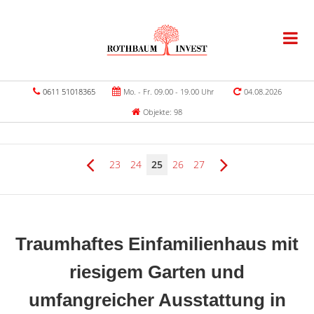
0611 51018365
Mo. - Fr. 09.00 - 19.00 Uhr
04.08.2026
Objekte: 98
23
24
25
26
27
Traumhaftes Einfamilienhaus mit
riesigem Garten und
umfangreicher Ausstattung in