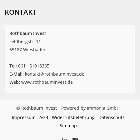
42
Rothbaum
Invest
Bewertungen
KONTAKT
auf
werkenntdenBESTEN.de
Rothbaum Invest
Feldbergstr. 11
65187 Wiesbaden
Tel:
‎0611 51018365
E-Mail:
kontakt@rothbauminvest.de
Web:
www.rothbauminvest.de
© Rothbaum Invest
Powered by Immonia GmbH
Impressum
AGB
Widerrufsbelehrung
Datenschutz
Sitemap