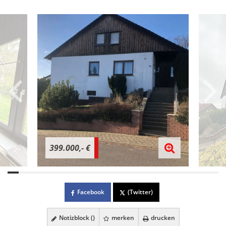
399.000,- €
Facebook
(Twitter)
Notizblock (
)
merken
drucken