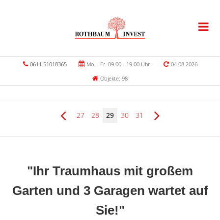
0611 51018365
Mo. - Fr. 09.00 - 19.00 Uhr
04.08.2026
Objekte: 98
27
28
29
30
31
"Ihr Traumhaus mit großem
Garten und 3 Garagen wartet auf
Sie!"