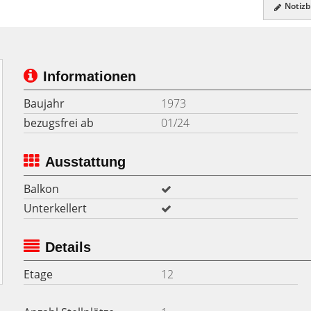
Notizbl
Informationen
Baujahr
1973
bezugsfrei ab
01/24
Ausstattung
Balkon
Unterkellert
Details
Etage
12