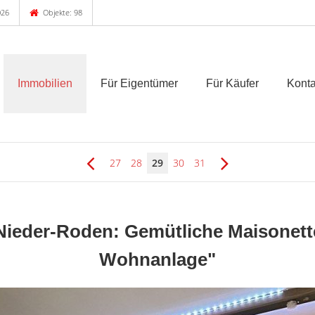
026
Objekte: 98
Immobilien
Für Eigentümer
Für Käufer
Konta
27
28
29
30
31
Nieder-Roden: Gemütliche Maisonett
Wohnanlage"