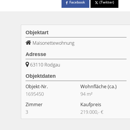
Facebook
(Twitter)
Objektart
Maisonettewohnung
Adresse
63110 Rodgau
Objektdaten
Objekt-Nr.
Wohnfläche
(ca.)
1695450
94 m²
Zimmer
Kaufpreis
3
219.000,- €