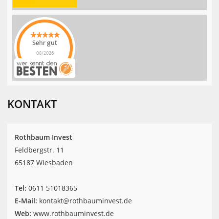
Sehr gut
08/2026
Rothbaum Invest
hat
4.9
von
5
Sternen |
42
Rothbaum
Invest
Bewertungen
KONTAKT
auf
werkenntdenBESTEN.de
Rothbaum Invest
Feldbergstr. 11
65187 Wiesbaden
Tel:
‎0611 51018365
E-Mail:
kontakt@rothbauminvest.de
Web:
www.rothbauminvest.de