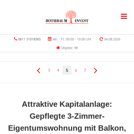
0611 51018365
Mo. - Fr. 09.00 - 19.00 Uhr
04.08.2026
Objekte: 98
3
4
5
6
7
Attraktive Kapitalanlage:
Gepflegte 3-Zimmer-
Eigentumswohnung mit Balkon,