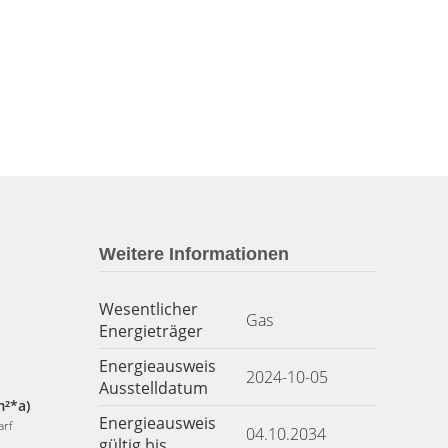
Weitere Informationen
Wesentlicher
Gas
Energieträger
Energieausweis
2024-10-05
Ausstelldatum
m²*a)
Energieausweis
arf
04.10.2034
gültig bis