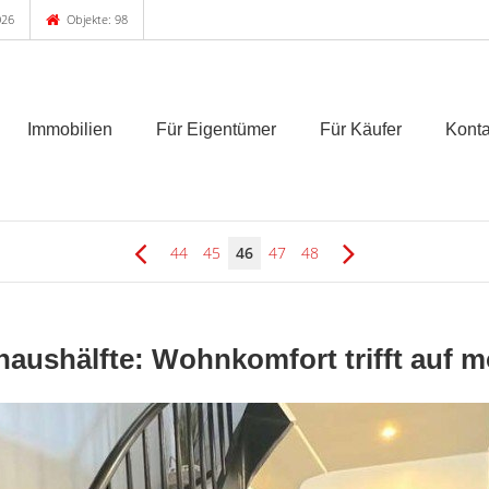
026
Objekte: 98
Immobilien
Für Eigentümer
Für Käufer
Konta
44
45
46
47
48
lhaushälfte: Wohnkomfort trifft auf 