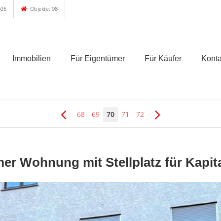
026
Objekte: 98
Immobilien
Für Eigentümer
Für Käufer
Konta
68
69
70
71
72
mer Wohnung mit Stellplatz für Kapit