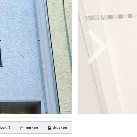
ock (
)
merken
drucken