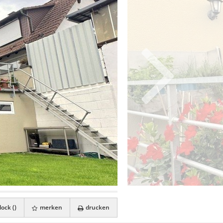
ock (
)
merken
drucken