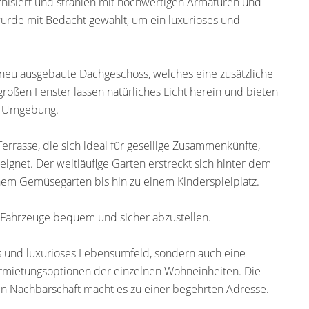
isiert und strahlen mit hochwertigen Armaturen und
il wurde mit Bedacht gewählt, um ein luxuriöses und
 neu ausgebaute Dachgeschoss, welches eine zusätzliche
großen Fenster lassen natürliches Licht herein und bieten
de Umgebung.
rrasse, die sich ideal für gesellige Zusammenkünfte,
ignet. Der weitläufige Garten erstreckt sich hinter dem
 einem Gemüsegarten bis hin zu einem Kinderspielplatz.
e Fahrzeuge bequem und sicher abzustellen.
les und luxuriöses Lebensumfeld, sondern auch eine
Vermietungsoptionen der einzelnen Wohneinheiten. Die
n Nachbarschaft macht es zu einer begehrten Adresse.