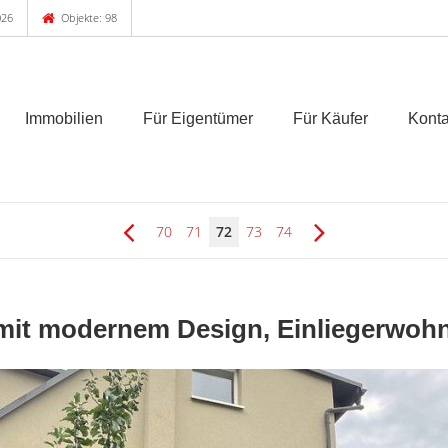
026
Objekte: 98
Immobilien
Für Eigentümer
Für Käufer
Konta
70
71
72
73
74
 mit modernem Design, Einliegerwo