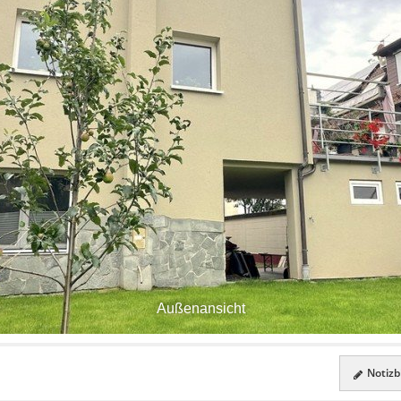
Außenansicht
Notizbl