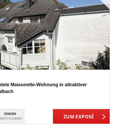
utete Maisonette-Wohnung in attraktiver
albach
3506284
ZUM EXPOSÉ
BJEKTNUMMER