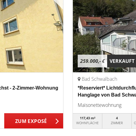
259.000,- €
VERKAUFT
Bad Schwalbach
Höchst - 2-Zimmer-Wohnung
*Reserviert* Lichtdurchfl
Hanglage von Bad Schw
Maisonettewohnung
117,43 m²
4
ZUM EXPOSÉ
WOHNFLÄCHE
ZIMMER
O