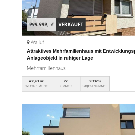
999.999,- €
VERKAUFT
Walluf
Attraktives Mehrfamilienhaus mit Entwicklungsp
Anlageobjekt in ruhiger Lage
Mehrfamilienhaus
438,63 m²
22
3633262
WOHNFLÄCHE
ZIMMER
OBJEKTNUMMER