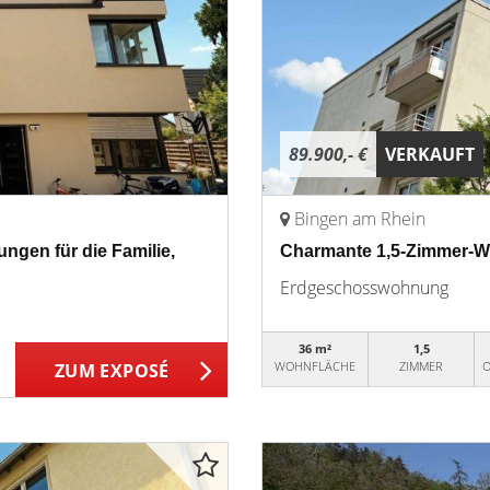
89.900,- €
VERKAUFT
Bingen am Rhein
ngen für die Familie,
Charmante 1,5-Zimmer-Wo
Erdgeschosswohnung
36 m²
1,5
WOHNFLÄCHE
ZIMMER
O
ZUM EXPOSÉ