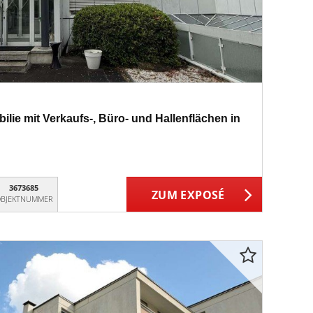
lie mit Verkaufs-, Büro- und Hallenflächen in
3673685
ZUM EXPOSÉ
BJEKTNUMMER