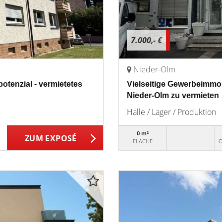
7.000,- €
Nieder-Olm
otenzial - vermietetes
Vielseitige Gewerbeimmobi
Nieder-Olm zu vermieten
Halle / Lager / Produktion
0 m²
ZUM EXPOSÉ
FLÄCHE
O