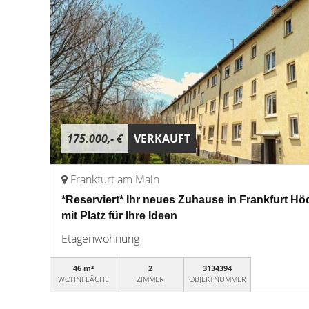
175.000,- €
VERKAUFT
Frankfurt am Main
*Reserviert* Ihr neues Zuhause in Frankfurt 
mit Platz für Ihre Ideen
Etagenwohnung
46 m²
2
3134394
WOHNFLÄCHE
ZIMMER
OBJEKTNUMMER