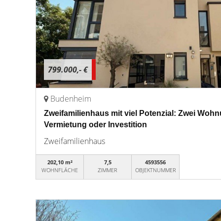
799.000,- €
Budenheim
Zweifamilienhaus mit viel Potenzial: Zwei Wohnu
Vermietung oder Investition
Zweifamilienhaus
202,10 m²
7,5
4593556
WOHNFLÄCHE
ZIMMER
OBJEKTNUMMER