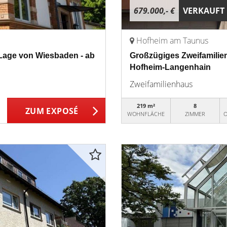
679.000,- €
VERKAUFT
Hofheim am Taunus
 Lage von Wiesbaden - ab
Großzügiges Zweifamilie
Hofheim-Langenhain
Zweifamilienhaus
219 m²
8
ZUM EXPOSÉ
WOHNFLÄCHE
ZIMMER
O