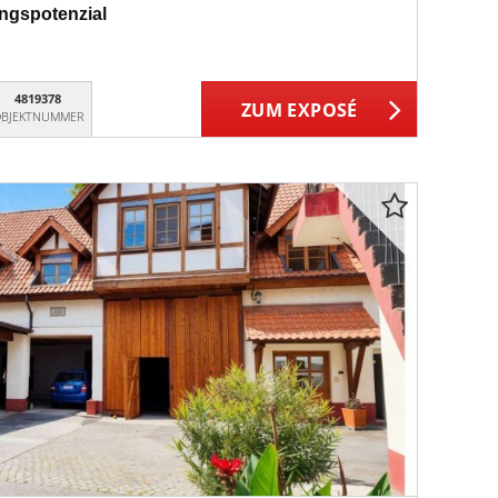
ngspotenzial
4819378
ZUM EXPOSÉ
BJEKTNUMMER