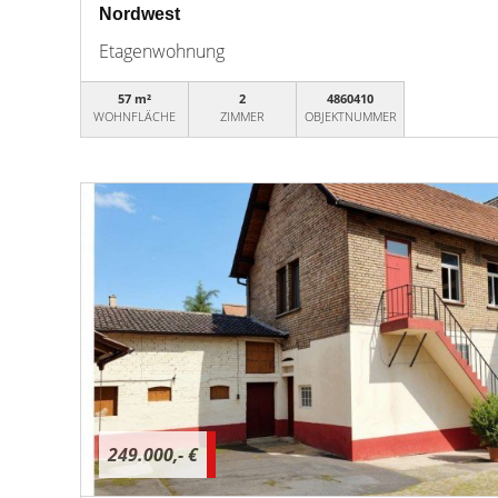
Nordwest
Etagenwohnung
57 m²
2
4860410
WOHNFLÄCHE
ZIMMER
OBJEKTNUMMER
249.000,- €