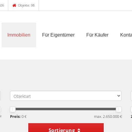
026
Objekte: 98
Immobilien
Für Eigentümer
Für Käufer
Konta
²
Preis:
0 €
max. 2.650.000 €
Sortierung