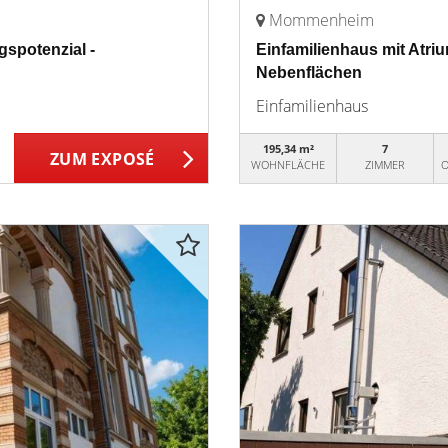
Mommenheim
gspotenzial -
Einfamilienhaus mit Atriu
Nebenflächen
Einfamilienhaus
195,34 m²
7
ZUM EXPOSÉ
WOHNFLÄCHE
ZIMMER
O