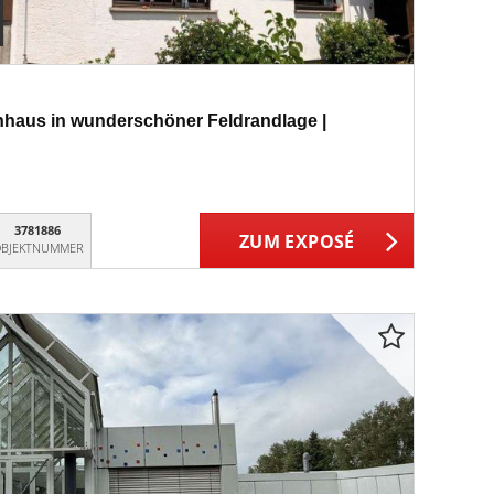
nhaus in wunderschöner Feldrandlage |
3781886
ZUM EXPOSÉ
BJEKTNUMMER