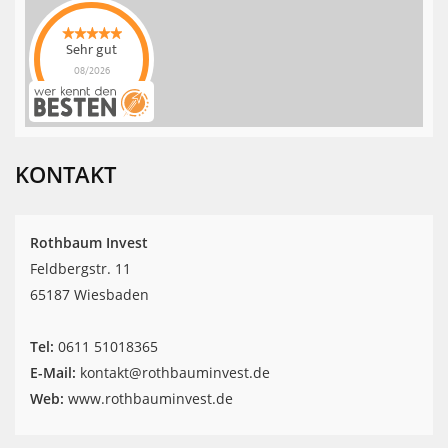
Sehr gut
08/2026
Rothbaum Invest
hat
4.9
von
5
Sternen |
42
Rothbaum
Invest
Bewertungen
KONTAKT
auf
werkenntdenBESTEN.de
Rothbaum Invest
Feldbergstr. 11
65187 Wiesbaden
Tel:
‎0611 51018365
E-Mail:
kontakt@rothbauminvest.de
Web:
www.rothbauminvest.de