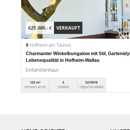
625.000,- €
VERKAUFT
Hofheim am Taunus
Charmanter Winkelbungalow mit Stil, Gartenidyl
Lebensqualität in Hofheim-Wallau
Einfamilienhaus
125 m²
5
5219918
WOHNFLÄCHE
ZIMMER
OBJEKTNUMMER