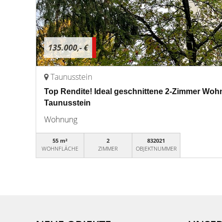
135.000,- €
Taunusstein
Top Rendite! Ideal geschnittene 2-Zimmer Wo
Taunusstein
Wohnung
55 m²
2
832021
WOHNFLÄCHE
ZIMMER
OBJEKTNUMMER