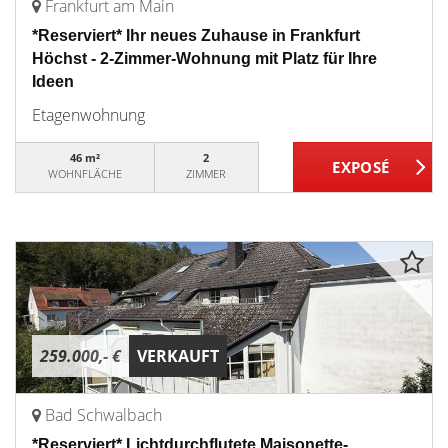
Frankfurt am Main
*Reserviert* Ihr neues Zuhause in Frankfurt
Höchst - 2-Zimmer-Wohnung mit Platz für Ihre
Ideen
Etagenwohnung
46 m²
2
WOHNFLÄCHE
ZIMMER
259.000,- €
VERKAUFT
Bad Schwalbach
*Reserviert* Lichtdurchflutete Maisonette-