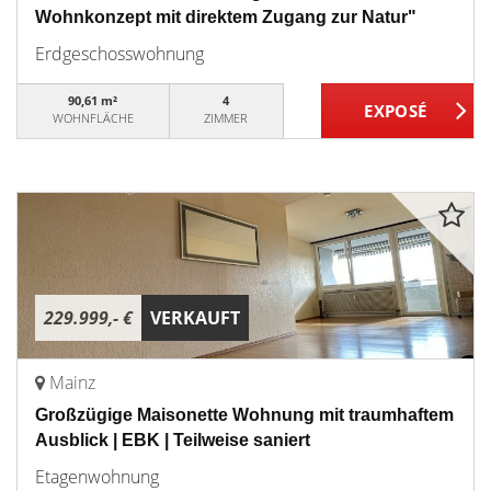
Wohnkonzept mit direktem Zugang zur Natur"
Erdgeschosswohnung
90,61 m²
4
WOHNFLÄCHE
ZIMMER
229.999,- €
VERKAUFT
Mainz
Großzügige Maisonette Wohnung mit traumhaftem
Ausblick | EBK | Teilweise saniert
Etagenwohnung