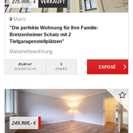
275.000,- €
VERKAUFT
Mainz
"Die perfekte Wohnung für Ihre Familie:
Bretzenheimer Schatz mit 2
Tiefgaragenstellplätzen"
Maisonettewohnung
83,40 m²
3
WOHNFLÄCHE
ZIMMER
249.900,- €