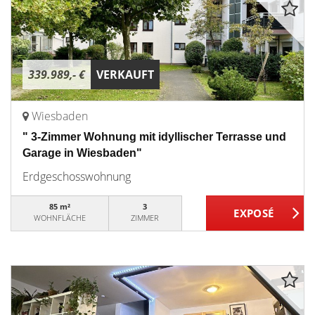
339.989,- €
VERKAUFT
Wiesbaden
" 3-Zimmer Wohnung mit idyllischer Terrasse und
Garage in Wiesbaden"
Erdgeschosswohnung
85 m²
3
WOHNFLÄCHE
ZIMMER