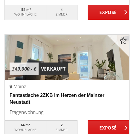
131 m²
4
WOHNFLÄCHE
ZIMMER
349.000,- €
VERKAUFT
Mainz
Fantastische 2ZKB im Herzen der Mainzer
Neustadt
Etagenwohnung
64 m²
2
WOHNFLÄCHE
ZIMMER