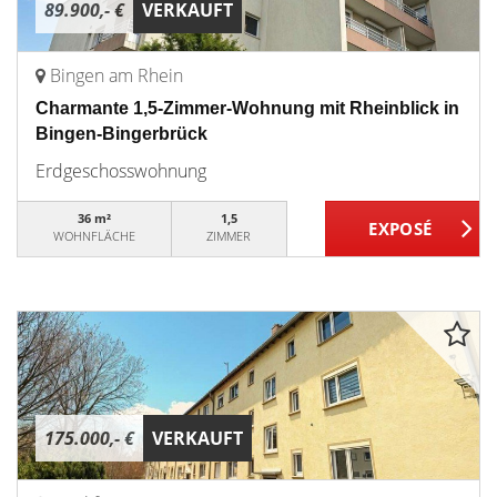
89.900,- €
VERKAUFT
Bingen am Rhein
Charmante 1,5-Zimmer-Wohnung mit Rheinblick in
Bingen-Bingerbrück
Erdgeschosswohnung
36 m²
1,5
WOHNFLÄCHE
ZIMMER
175.000,- €
VERKAUFT