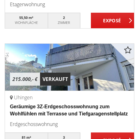
Etagenwohnung
55,50 m²
2
WOHNFLÄCHE
ZIMMER
215.000,- €
VERKAUFT
Uhingen
Geräumige 3Z-Erdgeschosswohnung zum
Wohlfühlen mit Terrasse und Tiefgaragenstellplatz
Erdgeschosswohnung
81 m²
3