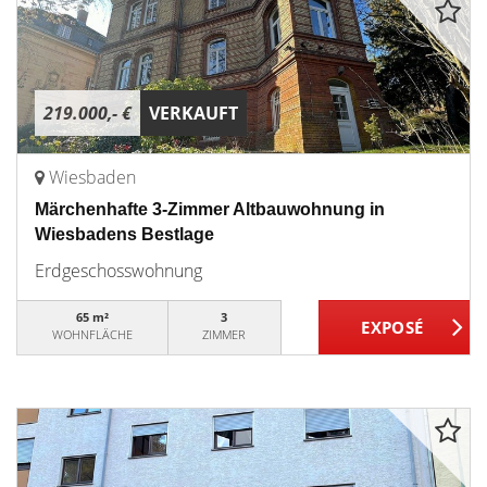
219.000,- €
VERKAUFT
Wiesbaden
Märchenhafte 3-Zimmer Altbauwohnung in
Wiesbadens Bestlage
Erdgeschosswohnung
65 m²
3
WOHNFLÄCHE
ZIMMER