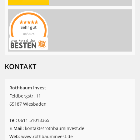
Sehr gut
08/2026
Rothbaum Invest
hat
4.9
von
5
Sternen |
42
Rothbaum
Invest
Bewertungen
KONTAKT
auf
werkenntdenBESTEN.de
Rothbaum Invest
Feldbergstr. 11
65187 Wiesbaden
Tel:
‎0611 51018365
E-Mail:
kontakt@rothbauminvest.de
Web:
www.rothbauminvest.de