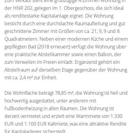
Zum Verkauf steht eine großzügige 4-Zimmer-Wohnung in
der HNR 202, gelegen im 1. Obergeschoss, die sich ideal
als renditestarke Kapitalanlage eignet. Die Wohnung
besticht durch eine durchdachte Raumaufteilung und gut
geschnittene Zimmer mit Größen von ca. 21, 9, 9 und 8
Quadratmetern. Neben einer modernen Küche und einem
gepflegten Bad (2018 erneuert) verfügt die Wohnung über
eine praktische Abstellkammer sowie einen Balkon, der
zum Verweilen im Freien einlädt. Ergänzend gehört ein
Abstellraum auf derselben Etage gegenüber der Wohnung
mit ca. 2,4 m² zur Einheit.
Die Wohnfläche beträgt 78,85 m², die Wohnung ist hell und
hochwertig ausgestattet, unter anderem mit
Fußbodenheizung in allen Räumen. Die Wohnung ist
derzeit vermietet und erzielt eine Warmmiete von 1.330
EUR und 1.100 EUR Kaltmiete, was eine attraktive Rendite
für Kapitalanleger sicherstellt.