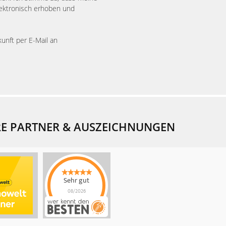
ektronisch erhoben und
kunft per E-Mail an
E PARTNER & AUSZEICHNUNGEN
Sehr gut
08/2026
Rothbaum Invest
hat
4.9
von
5
Sternen |