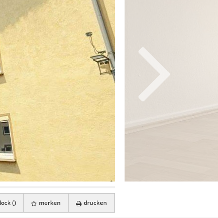
ock (
)
merken
drucken