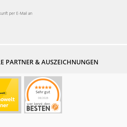
kunft per E-Mail an
E PARTNER & AUSZEICHNUNGEN
Sehr gut
08/2026
Rothbaum Invest
hat
4.9
von
5
Sternen |
42
Rothbaum
Invest
Bewertungen
auf