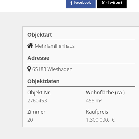
Facebook
(Twitter)
Objektart
Mehrfamilienhaus
Adresse
65183 Wiesbaden
Objektdaten
Objekt-Nr.
Wohnfläche
(ca.)
2760453
455 m²
Zimmer
Kaufpreis
20
1.300.000,- €