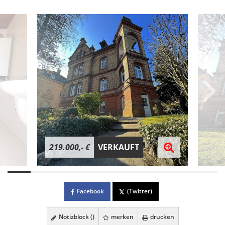
219.000,- €
VERKAUFT
Facebook
(Twitter)
Notizblock (
)
merken
drucken